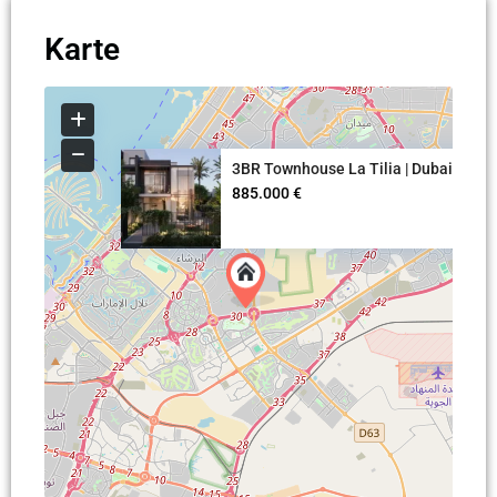
Karte
3BR Townhouse La Tilia | Dubai
885.000 €