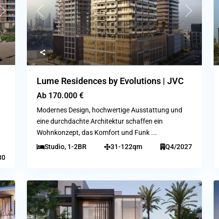
Next
Previous
Next
Lume Residences by Evolutions | JVC
Ab
170.000 €
Modernes Design, hochwertige Ausstattung und
eine durchdachte Architektur schaffen ein
Wohnkonzept, das Komfort und Funk
...
Studio, 1-2BR
31-122qm
Q4/2027
30