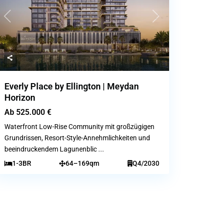
Previous
Next
Everly Place by Ellington | Meydan
Horizon
Ab
525.000 €
Waterfront Low-Rise Community mit großzügigen
Grundrissen, Resort-Style-Annehmlichkeiten und
beeindruckendem Lagunenblic
...
1-3BR
64–169qm
Q4/2030