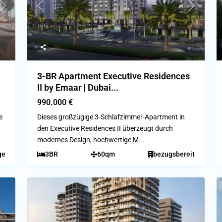
Next
Previous
Next
|
3-BR Apartment Executive Residences
II by Emaar | Dubai...
990.000 €
e
Dieses großzügige 3-Schlafzimmer-Apartment in
den Executive Residences II überzeugt durch
modernes Design, hochwertige M
...
ge
3BR
60qm
bezugsbereit