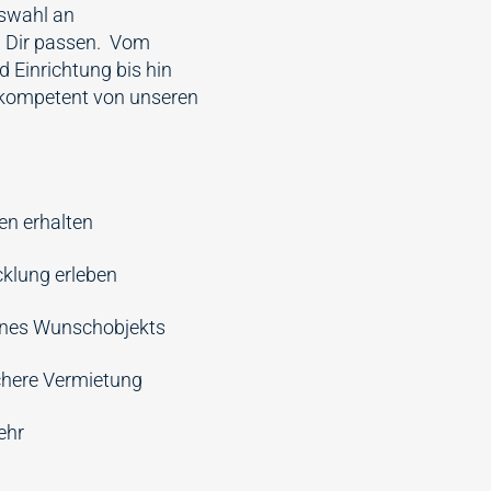
uswahl an
zu Dir passen. Vom
 Einrichtung bis hin
 kompetent von unseren
n
en erhalten
cklung erleben
ines Wunschobjekts
chere Vermietung
ehr