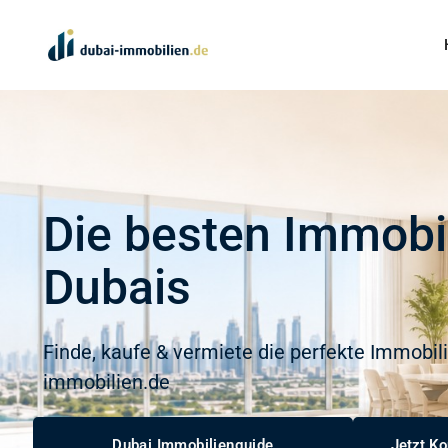
Die besten Immobi
Dubais
Finde, kaufe & vermiete die perfekte Immobili
immobilien.de
Dubai Immobilienguide
Jetzt K