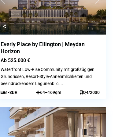
Previous
Next
Everly Place by Ellington | Meydan
Horizon
Ab
525.000 €
Waterfront Low-Rise Community mit großzügigen
Grundrissen, Resort-Style-Annehmlichkeiten und
beeindruckendem Lagunenblic
...
1-3BR
64–169qm
Q4/2030