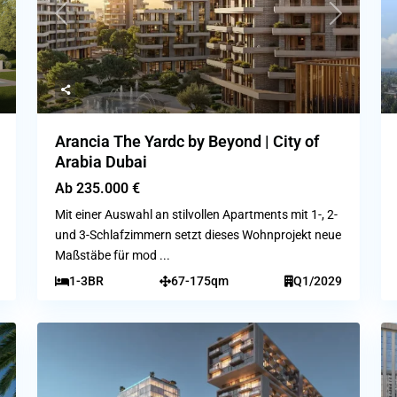
ext
Previous
Next
Arancia The Yardc by Beyond | City of
Arabia Dubai
Ab
235.000 €
Mit einer Auswahl an stilvollen Apartments mit 1-, 2-
und 3-Schlafzimmern setzt dieses Wohnprojekt neue
Maßstäbe für mod
...
1-3BR
67-175qm
Q1/2029