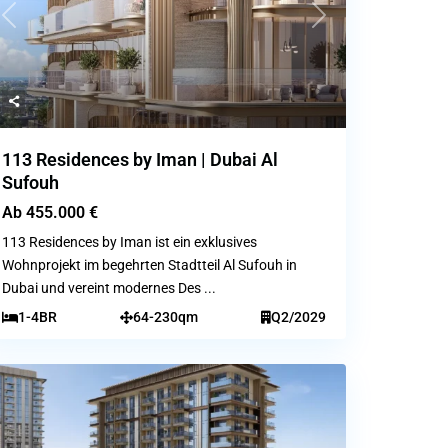
Previous
Next
113 Residences by Iman | Dubai Al
Sufouh
Ab
455.000 €
113 Residences by Iman ist ein exklusives
Wohnprojekt im begehrten Stadtteil Al Sufouh in
Dubai und vereint modernes Des
...
1-4BR
64-230qm
Q2/2029