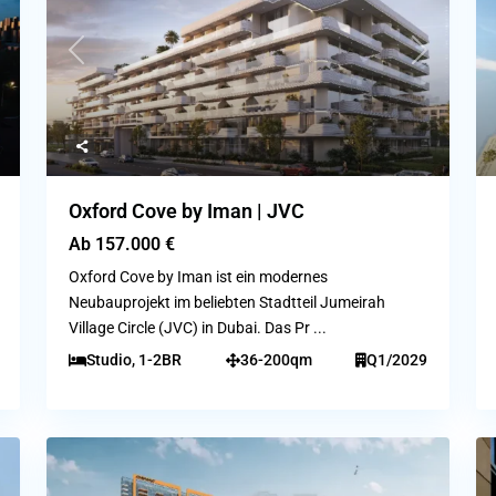
ext
Previous
Next
Oxford Cove by Iman | JVC
Ab
157.000 €
Oxford Cove by Iman ist ein modernes
Neubauprojekt im beliebten Stadtteil Jumeirah
Village Circle (JVC) in Dubai. Das Pr
...
Studio, 1-2BR
36-200qm
Q1/2029