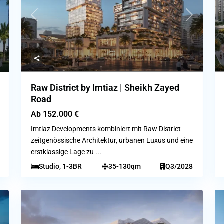
ext
Previous
Next
Raw District by Imtiaz | Sheikh Zayed
Road
Ab
152.000 €
Imtiaz Developments kombiniert mit Raw District
zeitgenössische Architektur, urbanen Luxus und eine
erstklassige Lage zu
...
Studio, 1-3BR
35-130qm
Q3/2028