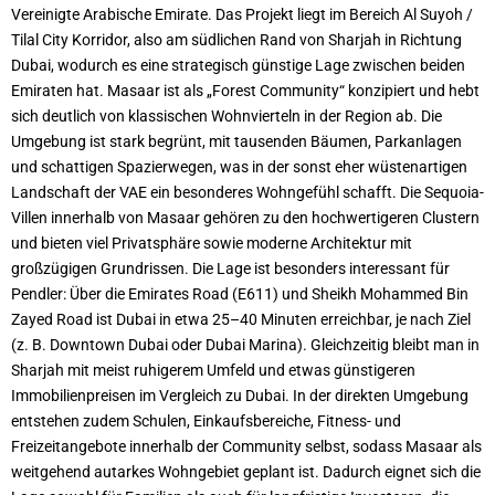
Vereinigte Arabische Emirate. Das Projekt liegt im Bereich Al Suyoh /
Tilal City Korridor, also am südlichen Rand von Sharjah in Richtung
Dubai, wodurch es eine strategisch günstige Lage zwischen beiden
Emiraten hat. Masaar ist als „Forest Community“ konzipiert und hebt
sich deutlich von klassischen Wohnvierteln in der Region ab. Die
Umgebung ist stark begrünt, mit tausenden Bäumen, Parkanlagen
und schattigen Spazierwegen, was in der sonst eher wüstenartigen
Landschaft der VAE ein besonderes Wohngefühl schafft. Die Sequoia-
Villen innerhalb von Masaar gehören zu den hochwertigeren Clustern
und bieten viel Privatsphäre sowie moderne Architektur mit
großzügigen Grundrissen. Die Lage ist besonders interessant für
Pendler: Über die Emirates Road (E611) und Sheikh Mohammed Bin
Zayed Road ist Dubai in etwa 25–40 Minuten erreichbar, je nach Ziel
(z. B. Downtown Dubai oder Dubai Marina). Gleichzeitig bleibt man in
Sharjah mit meist ruhigerem Umfeld und etwas günstigeren
Immobilienpreisen im Vergleich zu Dubai. In der direkten Umgebung
entstehen zudem Schulen, Einkaufsbereiche, Fitness- und
Freizeitangebote innerhalb der Community selbst, sodass Masaar als
weitgehend autarkes Wohngebiet geplant ist. Dadurch eignet sich die