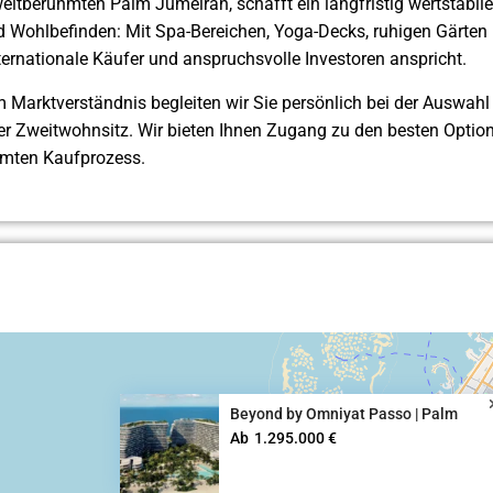
weltberühmten Palm Jumeirah, schafft ein langfristig wertstabil
Wohlbefinden: Mit Spa-Bereichen, Yoga-Decks, ruhigen Gärten 
ternationale Käufer und anspruchsvolle Investoren anspricht.
Marktverständnis begleiten wir Sie persönlich bei der Auswahl de
ver Zweitwohnsitz. Wir bieten Ihnen Zugang zu den besten Optione
samten Kaufprozess.
Beyond by Omniyat Passo | Palm
Ab
1.295.000 €