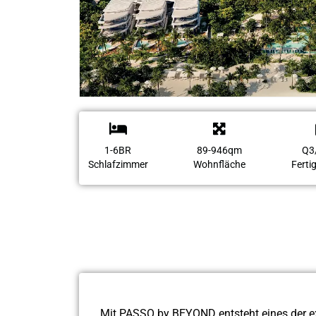
1-6BR
89-946qm
Q3
Schlafzimmer
Wohnfläche
Ferti
Mit PASSO by BEYOND entsteht eines der ex