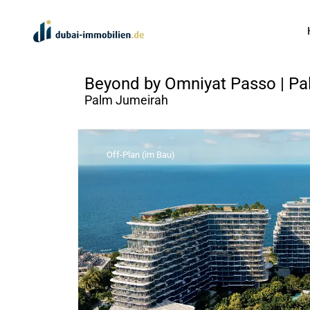
Beyond by Omniyat Passo | P
Palm Jumeirah
Off-Plan (im Bau)