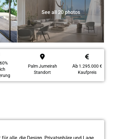
See all 20 photos
 60%
Ab
Palm Jumeirah
1.295.000 €
ich
Standort
Kaufpreis
erung
ür alle, die Design, Privatsphäre und Lage