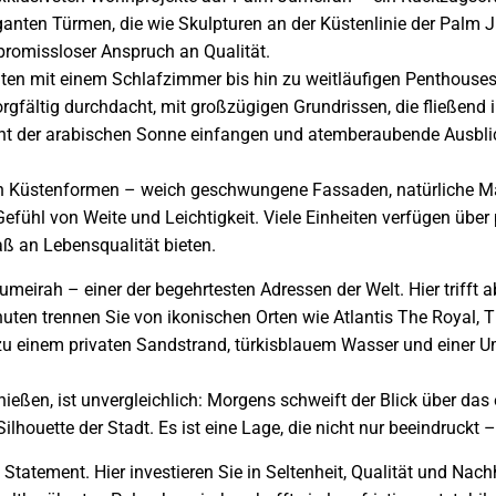
anten Türmen, die wie Skulpturen an der Küstenlinie der Palm Ju
promissloser Anspruch an Qualität.
iten mit einem Schlafzimmer bis hin zu weitläufigen Penthouses 
gfältig durchdacht, mit großzügigen Grundrissen, die fließend
ht der arabischen Sonne einfangen und atemberaubende Ausblic
chen Küstenformen – weich geschwungene Fassaden, natürliche M
ühl von Weite und Leichtigkeit. Viele Einheiten verfügen über
ß an Lebensqualität bieten.
umeirah – einer der begehrtesten Adressen der Welt. Hier trifft
ten trennen Sie von ikonischen Orten wie Atlantis The Royal, T
zu einem privaten Sandstrand, türkisblauem Wasser und einer U
ießen, ist unvergleichlich: Morgens schweift der Blick über das
houette der Stadt. Es ist eine Lage, die nicht nur beeindruckt – 
 Statement. Hier investieren Sie in Seltenheit, Qualität und Nach