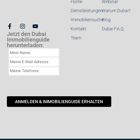
Home
Webinar
Dienstleistungen
Warum Dubai?
Immobiliensuche
Blog
Kontakt
Dubai F.A.Q.
Jetzt den Dubai
Team
Immobilienguide
herunterladen: