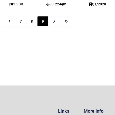
1-3BR
83-224qm
Q1/2028
7
8
9
Links
More Info